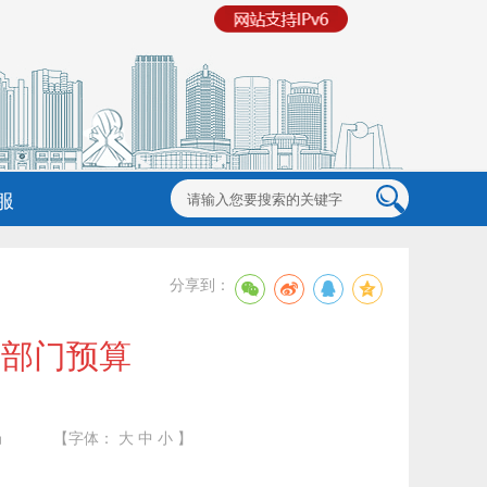
服
分享到：
局部门预算
局
【字体：
大
中
小
】