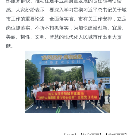
部服务群众、推动住建事业高质量发展的责任感与使命
感。大家纷纷表示，
要深入学习
贯彻习近平总书记关于城
市工作
的
重要论述
，全面落实省、市有关工作安排，
立足
岗位
抓落实、不折不扣抓落实
，
为加快
建设创新、宜居、
美丽、韧性、文明、智慧的现代化人民城市
作出更大贡
献
。