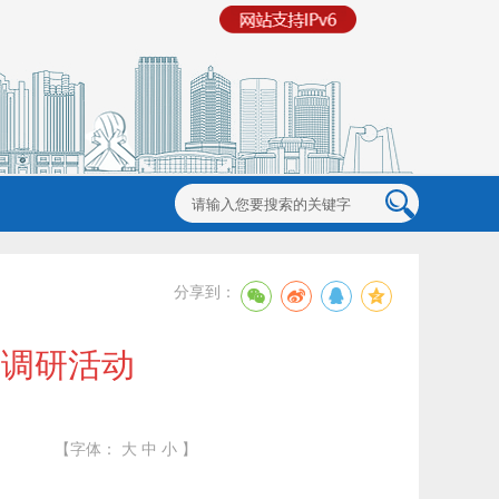
分享到：
展调研活动
【字体：
大
中
小
】