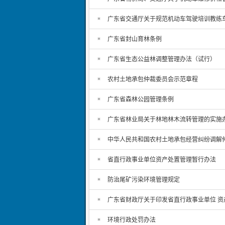
广东省交通厅关于规范机动车驾驶培训教练
广东省封山育林条例
广东省生态公益林调整管理办法（试行）
农村土地承包仲裁委员会示范章程
广东省森林公园管理条例
广东省林业局关于林地林木流转管理的实施
中华人民共和国农村土地承包经营纠纷调解
省直行政事业单位资产处置管理暂行办法
防治尾矿污染环境管理规定
广东省财政厅关于印发省直行政事业单位 资
环境行政处罚办法