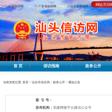
中国政府网
广东省政府网
汕头市政府网
无障碍
首 页
信访指南
政务公开
当前浏览位置:
首页
>
汕头市信访局
>
政务公开
>
通知公告
索 引 号：
发布机构：
党建网微平台微信公众号