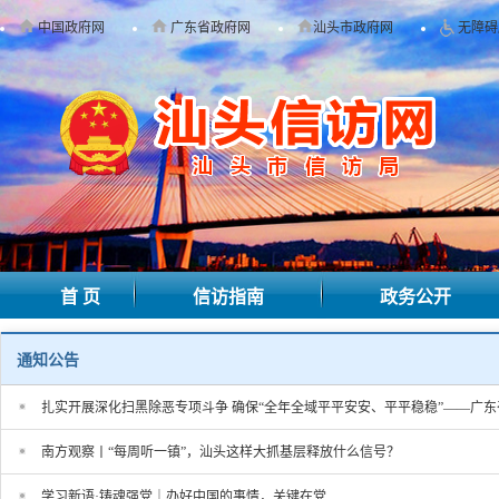
中国政府网
广东省政府网
汕头市政府网
无障碍
首 页
信访指南
政务公开
通知公告
扎实开展深化扫黑除恶专项斗争 确保“全年全域平平安安、平平稳稳”——广
南方观察丨“每周听一镇”，汕头这样大抓基层释放什么信号？
学习新语·铸魂强党｜办好中国的事情，关键在党