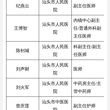
汕头市人民医
纪燕云
副主任医师
院
內镜中心副主
汕头市人民医
王博智   
任/普通外科副
院
主任医师
汕头市人民医
科副主任/副主
陈钊城
院
任医师
汕头市人民医
刘声财
医师
院
汕头市人民医
中药房主任/主
刘火军
院
管中药师
汕头市中医医
曾庆莲
副主任护师
院