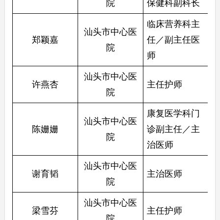
院
保健科副科长
临床营养科主
汕头市中心医
郑颖嘉
任／副主任医
院
师
汕头市中心医
许燕杏
主任护师
院
康复医学科门
汕头市中心医
陈姗姗
诊副主任／主
院
治医师
汕头市中心医
谢育韬
主治医师
院
汕头市中心医
梁雪芬
主任护师
院