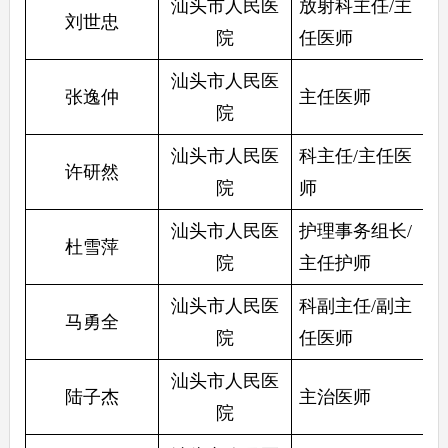
汕头市人民医
放射科主任/主
刘世忠
院
任医师
汕头市人民医
张逸仲
主任医师
院
汕头市人民医
科主任/主任医
许研然
院
师
汕头市人民医
护理事务组长/
杜雪萍
院
主任护师
汕头市人民医
科副主任/副主
马勇全
院
任医师
汕头市人民医
陆子杰
主治医师
院