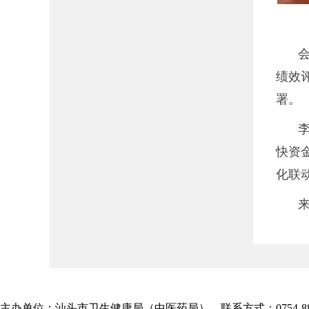
绩效
署。
快资
化联
主办单位：汕头市卫生健康局（中医药局） 联系方式：0754-885