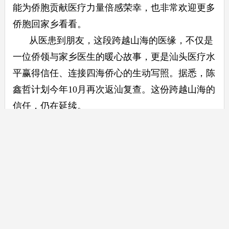
能为侨胞贡献医疗力量倍感荣幸，也非常欢迎更多
侨胞回家乡看看。
从医患到朋友，这段跨越山海的医缘，不仅是
一位侨领与家乡医生的暖心故事，更是汕头医疗水
平赢得信任、连接四海侨心的生动写照。据悉，陈
鑫哲计划今年10月再次返汕复查。这份跨越山海的
信任，仍在延续。
来源：南方＋
声明：本文内容仅供健康科普使用，不作为临
床诊断及医疗依据。部分图片来源于网络，仅用作
公益科普宣传，如侵删。