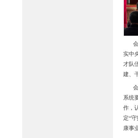
实中
才队
建、
系统
作，
定“
康事