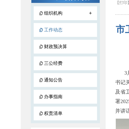
【打印
+
组织机构
市
工作动态
财政预决算
三公经费
通知公告
书记
及省
办事指南
署2
并讲
权责清单