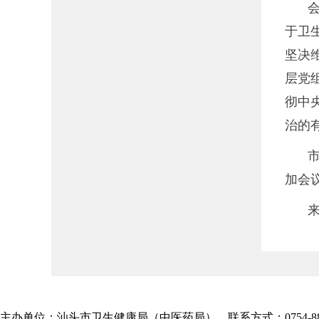
于卫
坚决
层党
彻中
治的
加会
主办单位：汕头市卫生健康局（中医药局） 联系方式：0754-885