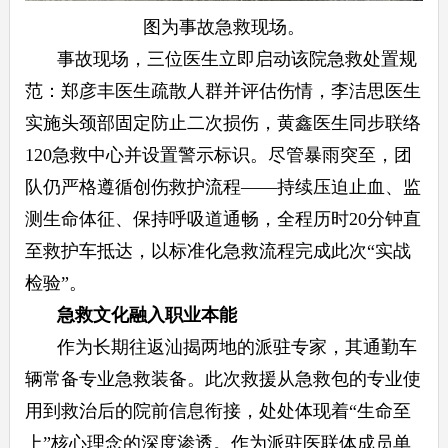
图为事故急救现场。
事故现场，三位医生立即启动该院急救处置规
范：郑彦丰医生疏散人群并评估伤情，李洁思医生
实施头颈部固定防止二次损伤，黄鑫医生同步联络
120急救中心并设置警示标识。尽管暴雨突至，团
队仍严格遵循创伤救护流程——持续压迫止血、监
测生命体征、保持呼吸道通畅，全程历时20分钟直
至救护车抵达，以标准化急救流程完成此次“实战
检验”。
急救文化融入职业本能
作为长期往返汕揭两地的派驻专家，其通勤车
辆常备专业急救装备。此次救援从急救包的专业使
用到救治后的院前信息衔接，处处体现着“生命至
上”核心理念的深度渗透。作为派驻医联体成员单