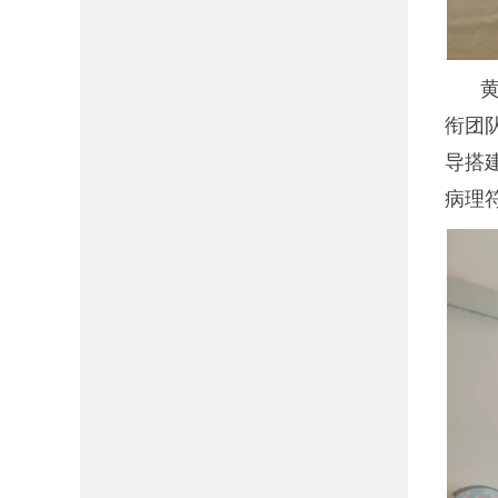
衔团队
导搭
病理