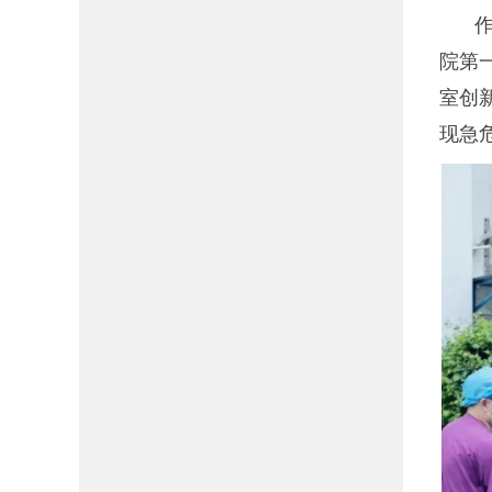
院第
室创新
现急