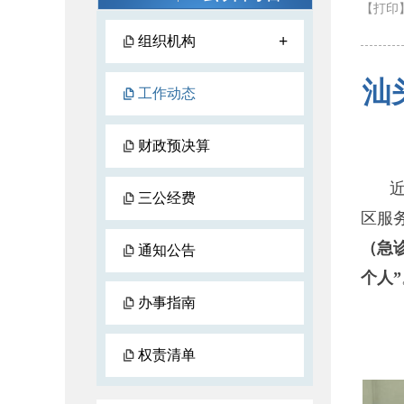
【打印
+
组织机构
汕
工作动态
财政预决算
三公经费
区服
（急
通知公告
个人”
办事指南
权责清单