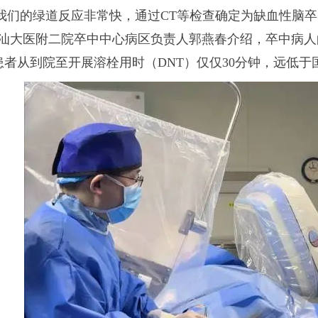
“我们的绿道反应非常快，通过CT等检查确定为缺血性脑
”汕大医附二院卒中中心病区负责人郭燕春介绍，卒中病
患者从到院至开展溶栓用时（DNT）仅仅30分钟，远低于国