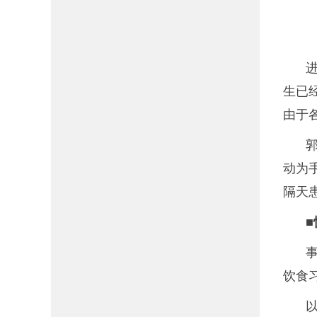
生已
由于
动为
隔天
饮食