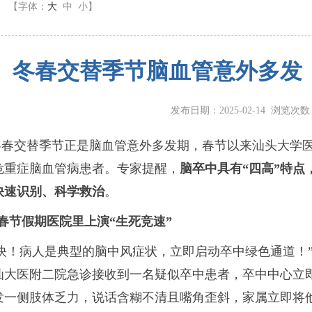
】
【字体：
大
中
小
】
冬春交替季节脑血管意外多发
发布日期：2025-02-14 浏览次
冬春交替季节正是脑血管意外多发期，春节以来汕头大学
危重症脑血管病患者。专家提醒，
脑卒中具有“四高”特
快速识别、科学救治
。
■春节假期医院里上演“生死竞速”
“快！病人是典型的脑中风症状，立即启动卒中绿色通道！”
汕大医附二院急诊接收到一名疑似卒中患者，卒中中心立即
发一侧肢体乏力，说话含糊不清且嘴角歪斜，家属立即将