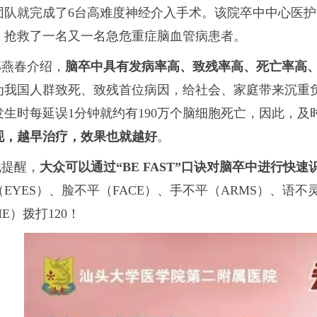
团队就完成了6台高难度神经介入手术。该院卒中中心医护
，抢救了一名又一名急危重症脑血管病患者。
郭燕春介绍，
脑卒中具有发病率高、致残率高、死亡率高、
为我国人群致死、致残首位病因，给社会、家庭带来沉重
发生时每延误1分钟就约有190万个脑细胞死亡，因此，
现，越早治疗，效果也就越好
。
他提醒，
大众可以通过“BE FAST”口诀对脑卒中进行快速
EYES）、脸不平（FACE）、手不平（ARMS）、语不
ME）拨打120！