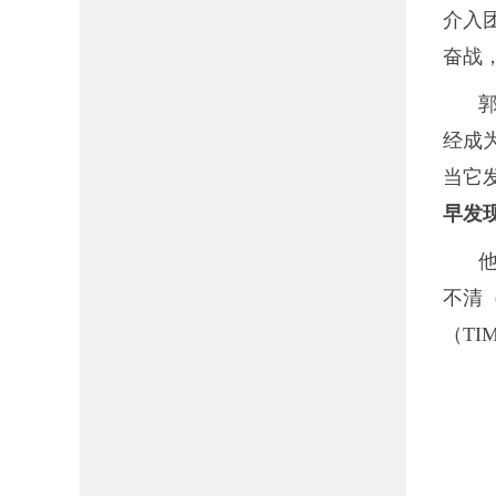
介入
奋战
经成
当它
早发
不清（
（TI