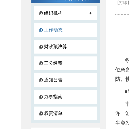
【打印
+
组织机构
工作动态
财政预决算
三公经费
位急
防、
通知公告
办事指南
许，
权责清单
生突