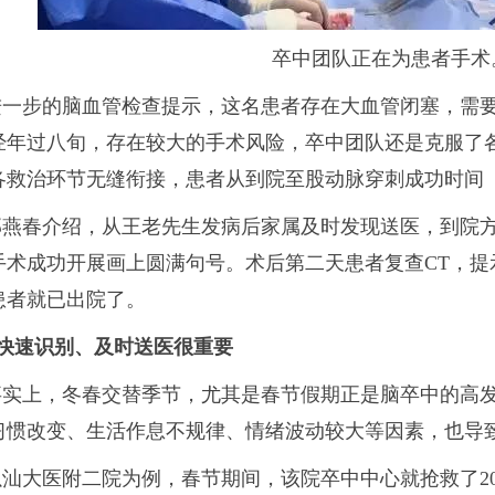
卒中团队正在为患者手术
进一步的脑血管检查提示，这名患者存在大血管闭塞，需
经年过八旬，存在较大的手术风险，卒中团队还是克服了
各救治环节无缝衔接，患者从到院至股动脉穿刺成功时间（D
郭燕春介绍，从王老先生发病后家属及时发现送医，到院
手术成功开展画上圆满句号。术后第二天患者复查CT，提
患者就已出院了。
■快速识别、及时送医很重要
事实上，冬春交替季节，尤其是春节假期正是脑卒中的高
习惯改变、生活作息不规律、情绪波动较大等因素，也导
以汕大医附二院为例，春节期间，该院卒中中心就抢救了2