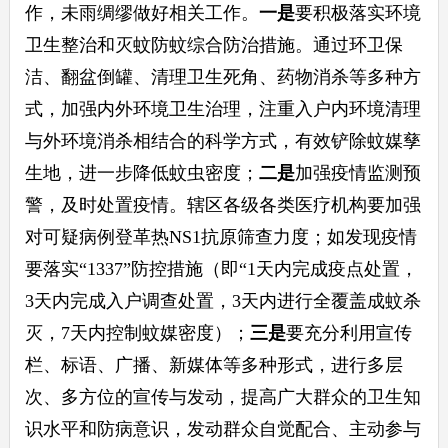
作，未雨绸缪做好相关工作。
一是
要积极落实环境
卫生整治和灭蚊防蚊综合防治措施。通过环卫保
洁、翻盆倒罐、清理卫生死角、药物消杀等多种方
式，加强内外环境卫生治理，注重入户内环境清理
与外环境消杀相结合的科学方式，有效铲除蚊媒孳
生地，进一步降低蚊虫密度；
二是
加强疫情监测预
警，及时处置疫情。辖区各级各类医疗机构要加强
对可疑病例登革热NS1抗原筛查力度；如发现疫情
要落实“1337”防控措施（即“1天内完成疫点处置，
3天内完成入户调查处置，3天内进行全覆盖成蚊杀
灭，7天内控制蚊媒密度）；
三是
要充分利用宣传
栏、标语、广播、新媒体等多种形式，进行多层
次、多方位的宣传与发动，提高广大群众的卫生知
识水平和防病意识，发动群众自觉配合、主动参与