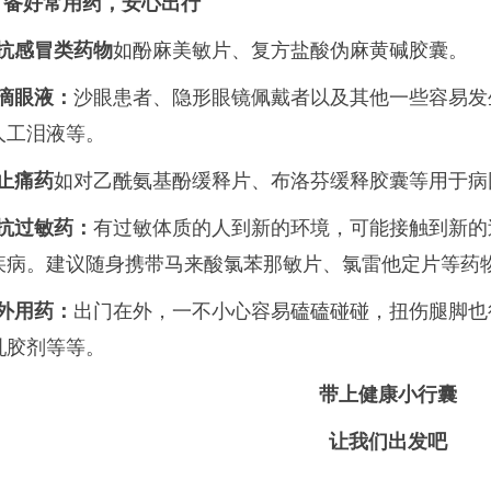
. 备好常用药，安心出行
抗感冒类药物
如酚麻美敏片、复方盐酸伪麻黄碱胶囊。
滴眼液：
沙眼患者、隐形眼镜佩戴者以及其他一些容易发
人工泪液等。
止痛药
如对乙酰氨基酚缓释片、布洛芬缓释胶囊等用于病
抗过敏药：
有过敏体质的人到新的环境，可能接触到新的
疾病。建议随身携带马来酸氯苯那敏片、氯雷他定片等药
外用药：
出门在外，一不小心容易磕磕碰碰，扭伤腿脚也
乳胶剂等等。
带上健康小行囊
让我们出发吧