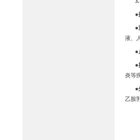
3
●
●
液、
●
●
炎等
●
乙胺