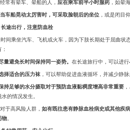
经常有晕车、晕船的人，
应在乘车前半小时服药
，如晕
当车船晃动太厉害时，可采取脸朝后的坐位
，或是闭目
. 长途出行，注意防血栓
长时间乘坐汽车、飞机或火车，因为下肢长期处于屈曲状
有：
尽量避免长时间保持同一姿势。
在长途旅行中，可以进行
选择适合的压力袜
，可以帮助促进血液循环，并减少静脉
保持足够的水分摄取对于预防血液黏稠度增高非常重要
，
脱水的情况发生。
 对于高风险人群，
如有既往患有静脉血栓病史或其他疾
药物
。