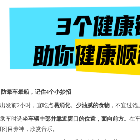
. 防晕车晕船，
记住4个小妙招
出发前2小时，宜吃点
易消化、少油腻的食物
，不宜过饱
乘车时选坐
车辆中部并靠近窗口的位置，面向前方
。在
可闭目养神，欣赏音乐。