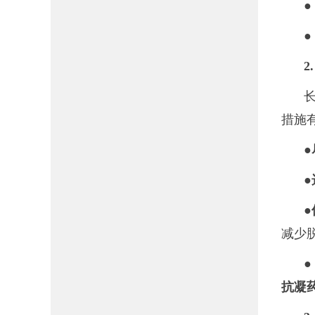
●
●
2
措施
●
●
●
减少
●
抗凝