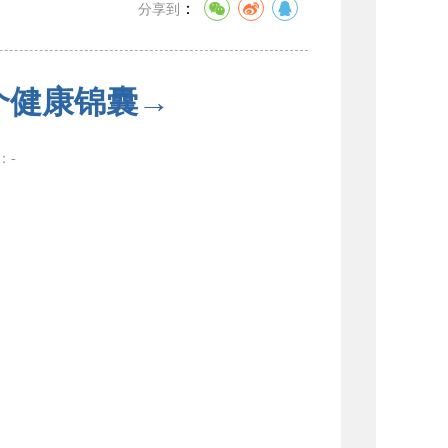
：
分享到
个健康锦囊→
数：
-