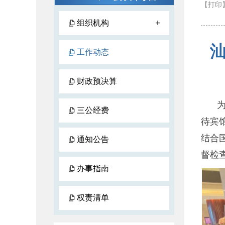
【打印
+
组织机构
工作动态
财政预决算
三公经费
待宾
结合
通知公告
督检
办事指南
权责清单