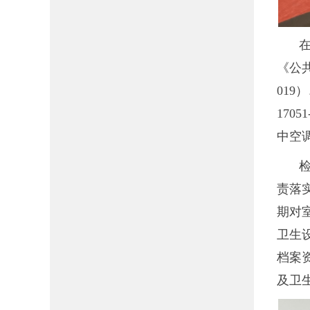
《公共
019
17
中空
责落
期对
卫生
档案
及卫