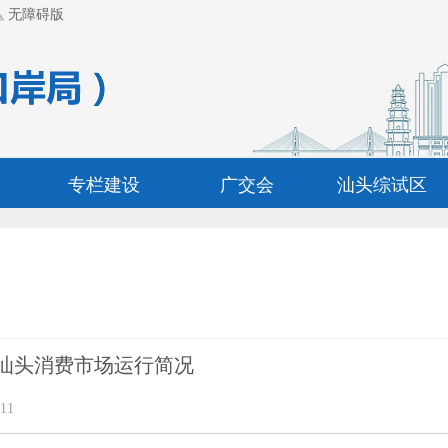
无障碍版
专栏建设
广交会
汕头综试区
度汕头消费市场运行简况
11