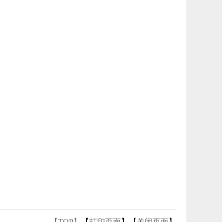
【TOP】
【
打印页面
】【
关闭页面
】