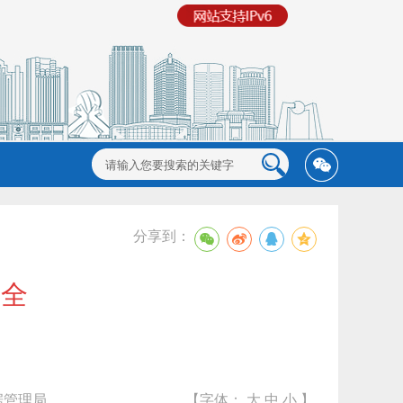
分享到：
安全
据管理局
【字体：
大
中
小
】