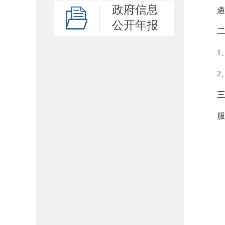
政府信息
遴选
公开年报
二
1、
2、
三
服务