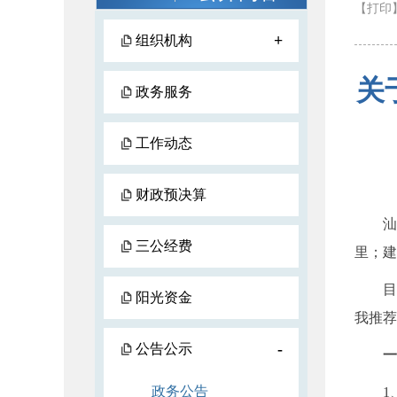
【打印
+
组织机构
关
政务服务
工作动态
财政预决算
汕头
三公经费
里；建
目前
阳光资金
我推荐
-
公告公示
一
政务公告
1、