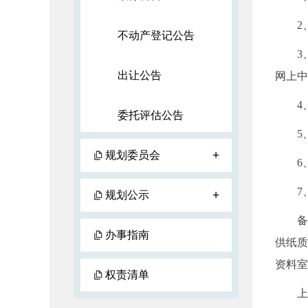
2、
不动产登记公告
3、
出让公告
网上中
4、
委托评估公告
5、
+
规划委员会
6、
7、
+
规划公示
备注：
办事指南
供纸质
资料室
权责清单
上述