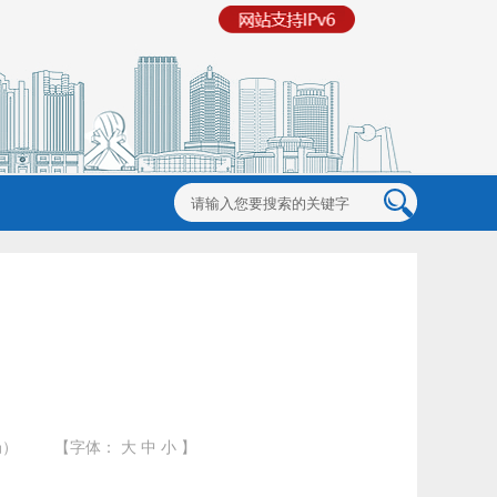
局）
【字体：
大
中
小
】