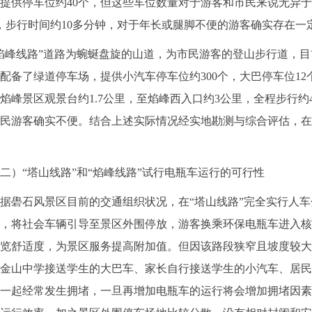
提供停车位约40个，但这些车位数量对于游客和市民来说无异
，步行时间约10多分钟，对于年长或腿脚不便的游客确实存在一
峰线路”道路为蜿蜒盘旋的山道，为市民游客的登山步行道，目
配备了绿道停车场，提供小汽车停车位约300个，大巴停车位1
焰峰景区观景台约1.7公里，至焰峰西入口约3公里，全程步行约
民游客确实不便。结合上述实际情况经实地勘测与综合评估，在
“塔山线路”和“焰峰线路”试行电瓶车运行的可行性
石风景区目前的交通组织状况，在“塔山线路”完全实行人车分
，将社会车辆引导至景区外围停放，游客换乘环保电瓶车进入核
览舒适度，为景区服务提高附加值。但因该路段狭窄且坡度较大
金山中学接送学生的大巴车、家长自行接送学生的小汽车、居民
一起经常发生拥堵，一旦再增加电瓶车的运行将会增加拥堵因素