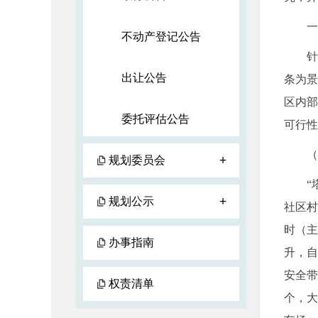
一、
不动产登记公告
针对
出让公告
条为景
区内部
委托评估公告
可行性
（一）
+
规划委员会
“塔
+
规划公示
社区村
时（主
办事指南
升，自
安全带
权责清单
个，大