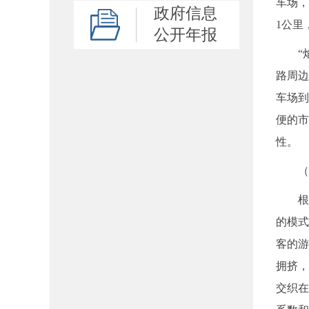
车场，
政府信息
1公里
公开年报
“焰
路周边
车场到
便的市
性。
（二）
根据礐
的模式
客的游
拥挤，
交织在