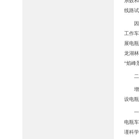
系数和
线路试
因“焰
工作车
展电瓶
龙湖林
“焰峰
二、
增设
设电瓶
一是
电瓶车
谨科学