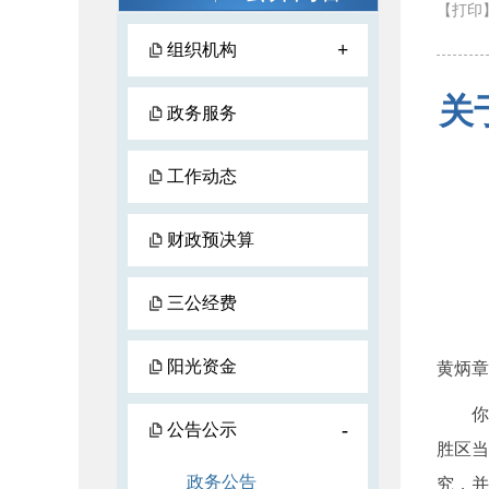
【打印
+
组织机构
关
政务服务
工作动态
财政预决算
三公经费
阳光资金
黄炳章
你们提
-
公告公示
胜区当
政务公告
究，并