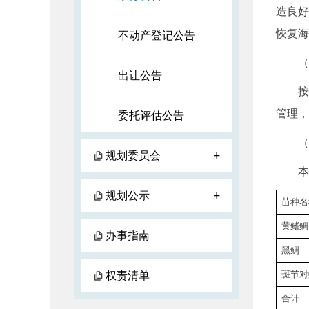
造良好
恢复海
不动产登记公告
（二
出让公告
按照
管理，
委托评估公告
（三
+
规划委员会
本次放
+
规划公示
苗种名
黄鳍鲷
办事指南
黑鲷
斑节对
权责清单
合计