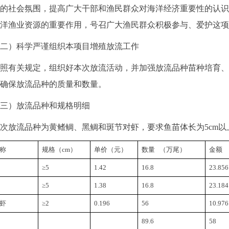
的社会氛围，提高广大干部和渔民群众对海洋经济重要性的认识
洋渔业资源的重要作用，号召广大渔民群众积极参与、爱护这项
）科学严谨组织本项目增殖放流工作
有关规定，组织好本次放流活动，并加强放流品种苗种培育、
确保放流品种的质量和数量。
）放流品种和规格明细
流品种为黄鳍鲷、黑鲷和斑节对虾，要求鱼苗体长为5cm以上
称
规格（cm）
单价（元）
数量   （万尾）
金额  
≥5
1.42
16.8
23.856
≥5
1.38
16.8
23.184
虾
≥2
0.196
56
10.976
89.6
58