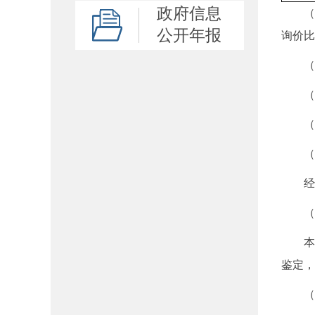
政府信息
（四
公开年报
询价比
（1
（2
（3
（4
经询
（五
本次
鉴定，
（六