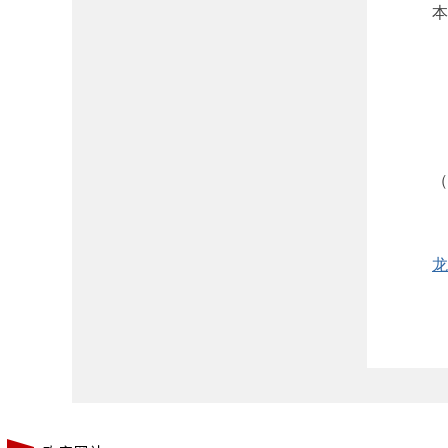
本次
（联系
龙