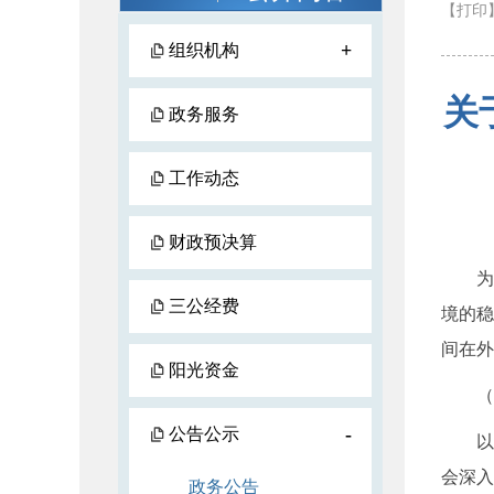
【打印
+
组织机构
关
政务服务
工作动态
财政预决算
为完
三公经费
境的稳
间在外
阳光资金
（一
-
公告公示
以本
会深入
政务公告