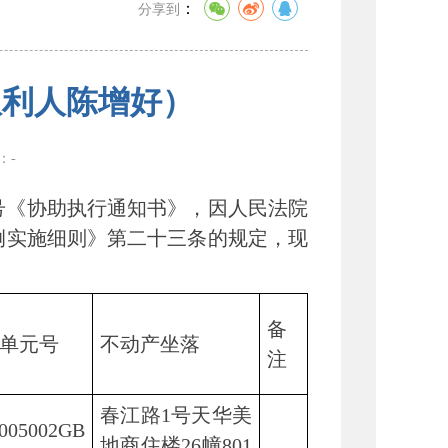
：
分享到
权利人陈增好）
数：
-
1号《协助执行通知书》，因人民法院
例实施细则》第二十三条的规定，现
备
单元号
不动产坐落
注
春江路1号天华美
1005002GB
地商住楼26幢801