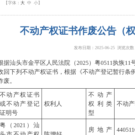
】
【字体：
大
中
小
】
不动产权证书作废公告（
发布日期：2025-06-25 浏览次
汕头市金平区人民法院（2025）粤0511执恢1
收回下列不动产权证书，根据《不动产登记暂行条
作废。
不动产权证书
不动产
或不动产登记
权利人
权利类
不动产
证明号
型
粤（2021）汕
房地产
44051
头市不动产权
陈增好