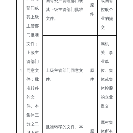
国有资产管理部门或
或国有
原
部门或
其上级主管部门批准
控股企
件
其上级
文件。
业的提
主管部
交
门批准
文件；
属机
上级主
关、事
管部门
业单
4
同意文
上级主管部门同意文
原
位、集
件；批
件。
件
体或集
准转移
体控股
的文
的企业
件、本
提交
集体三
属村集
分之二
批准转移的文件、本
原
体所有
以上成