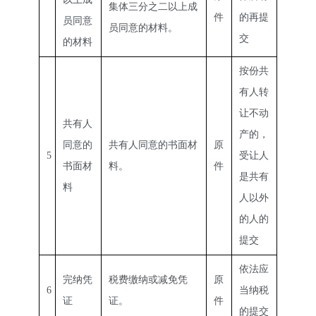
集体三分之二以上成
件
的再提
员同意
员同意的材料。
交
的材料
按份共
有人转
让不动
共有人
产的，
同意的
共有人同意的书面材
原
5
受让人
书面材
料。
件
是共有
料
人以外
的人的
提交
依法应
完纳凭
税费缴纳或减免凭
原
6
当纳税
证
证。
件
的提交