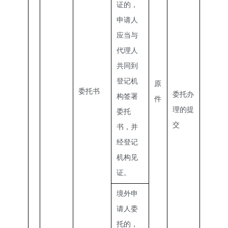
证的，
申请人
应当与
代理人
共同到
登记机
原
委托书
委托办
构签署
件
理的提
委托
交
书，并
经登记
机构见
证。
境外申
请人委
托的，