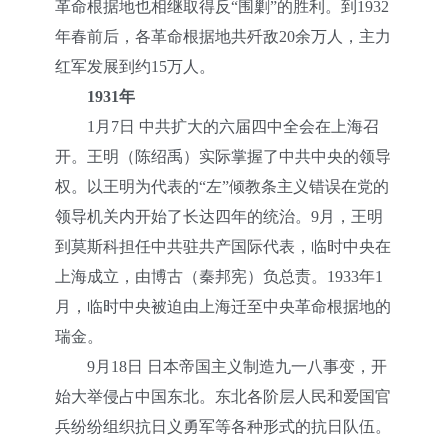
革命根据地也相继取得反“围剿”的胜利。到1932
年春前后，各革命根据地共歼敌20余万人，主力
红军发展到约15万人。
1931年
1月7日 中共扩大的六届四中全会在上海召
开。王明（陈绍禹）实际掌握了中共中央的领导
权。以王明为代表的“左”倾教条主义错误在党的
领导机关内开始了长达四年的统治。9月，王明
到莫斯科担任中共驻共产国际代表，临时中央在
上海成立，由博古（秦邦宪）负总责。1933年1
月，临时中央被迫由上海迁至中央革命根据地的
瑞金。
9月18日 日本帝国主义制造九一八事变，开
始大举侵占中国东北。东北各阶层人民和爱国官
兵纷纷组织抗日义勇军等各种形式的抗日队伍。