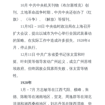
10月 中共中央机关刊物《布尔塞维克》创
刊。土地革命战争时期，中共中央还创办了《红
旗》、《斗争》、《解放》等报刊。
11月9日－10日 中央临时政治局在上海召开
扩大会议，提出以城市为中心举行全国武装暴动
的策略。在实际工作中造成许多损失。1928年4
月，停止执行。
12月11日 中共广东省委书记张太雷和叶
挺、叶剑英等领导发动广州起义，成立广州苏维
埃政府。但终因敌众我寡而失败，张太雷等牺
牲。
1928年
1月－7月 方志敏等在江西弋阳、横峰，朱
德、陈毅等在湘南地区，贺龙、周逸群等在湖北
洪湖和湘西桑植地区，刘志丹等在陕西渭南、华