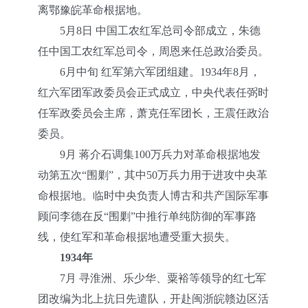
离鄂豫皖革命根据地。
5月8日 中国工农红军总司令部成立，朱德
任中国工农红军总司令，周恩来任总政治委员。
6月中旬 红军第六军团组建。1934年8月，
红六军团军政委员会正式成立，中央代表任弼时
任军政委员会主席，萧克任军团长，王震任政治
委员。
9月 蒋介石调集100万兵力对革命根据地发
动第五次“围剿”，其中50万兵力用于进攻中央革
命根据地。临时中央负责人博古和共产国际军事
顾问李德在反“围剿”中推行单纯防御的军事路
线，使红军和革命根据地遭受重大损失。
1934年
7月 寻淮洲、乐少华、粟裕等领导的红七军
团改编为北上抗日先遣队，开赴闽浙皖赣边区活