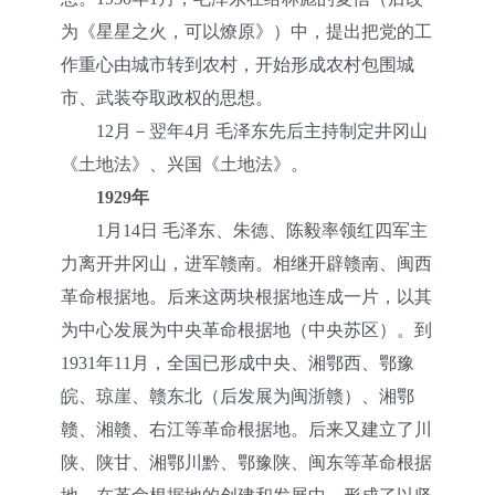
为《星星之火，可以燎原》）中，提出把党的工
作重心由城市转到农村，开始形成农村包围城
市、武装夺取政权的思想。
12月－翌年4月 毛泽东先后主持制定井冈山
《土地法》、兴国《土地法》。
1929年
1月14日 毛泽东、朱德、陈毅率领红四军主
力离开井冈山，进军赣南。相继开辟赣南、闽西
革命根据地。后来这两块根据地连成一片，以其
为中心发展为中央革命根据地（中央苏区）。到
1931年11月，全国已形成中央、湘鄂西、鄂豫
皖、琼崖、赣东北（后发展为闽浙赣）、湘鄂
赣、湘赣、右江等革命根据地。后来又建立了川
陕、陕甘、湘鄂川黔、鄂豫陕、闽东等革命根据