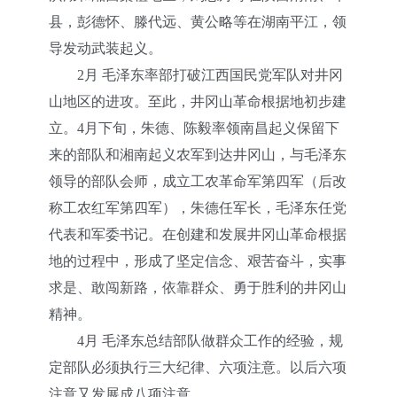
县，彭德怀、滕代远、黄公略等在湖南平江，领
导发动武装起义。
2月 毛泽东率部打破江西国民党军队对井冈
山地区的进攻。至此，井冈山革命根据地初步建
立。4月下旬，朱德、陈毅率领南昌起义保留下
来的部队和湘南起义农军到达井冈山，与毛泽东
领导的部队会师，成立工农革命军第四军（后改
称工农红军第四军），朱德任军长，毛泽东任党
代表和军委书记。在创建和发展井冈山革命根据
地的过程中，形成了坚定信念、艰苦奋斗，实事
求是、敢闯新路，依靠群众、勇于胜利的井冈山
精神。
4月 毛泽东总结部队做群众工作的经验，规
定部队必须执行三大纪律、六项注意。以后六项
注意又发展成八项注意。