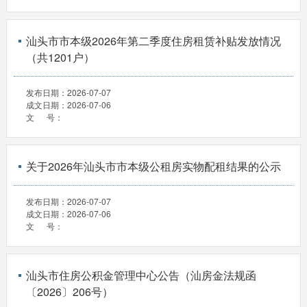
汕头市市本级2026年第二季度住房租赁补贴发放情况
（共1201户）
发布日期：
2026-07-07
成文日期：
2026-07-06
文 号：
关于2026年汕头市市本级公租房实物配租结果的公示
发布日期：
2026-07-07
成文日期：
2026-07-06
文 号：
汕头市住房公积金管理中心公告（汕房金法规函
〔2026〕206号）