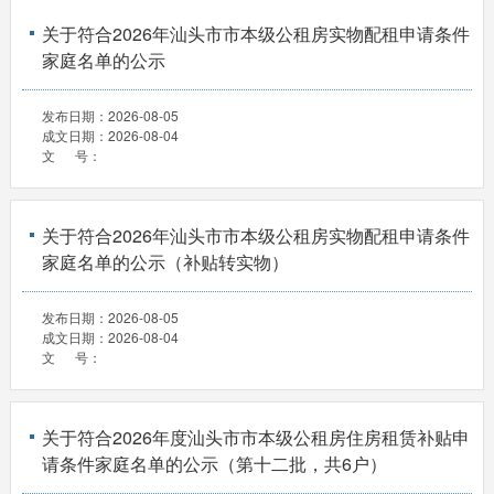
关于符合2026年汕头市市本级公租房实物配租申请条件
家庭名单的公示
发布日期：
2026-08-05
成文日期：
2026-08-04
文 号：
关于符合2026年汕头市市本级公租房实物配租申请条件
家庭名单的公示（补贴转实物）
发布日期：
2026-08-05
成文日期：
2026-08-04
文 号：
关于符合2026年度汕头市市本级公租房住房租赁补贴申
请条件家庭名单的公示（第十二批，共6户）