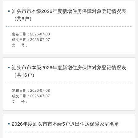
汕头市市本级2026年度新增住房保障对象登记情况表
（共6户）
发布日期：
2026-07-08
成文日期：
2026-07-07
文 号：
汕头市市本级2026年度新增住房保障对象登记情况表
（共16户）
发布日期：
2026-07-08
成文日期：
2026-07-07
文 号：
2026年度汕头市市本级5户退出住房保障家庭名单