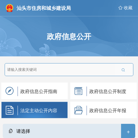
汕头市住房和城乡建设局
 收藏
政府信息公开

政府信息公开指南
政府信息公开制度
法定主动公开内容
政府信息公开年报
+
请选择