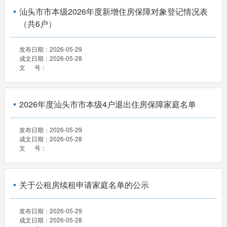
汕头市市本级2026年度新增住房保障对象登记情况表
（共6户）
发布日期：
2026-05-29
成文日期：
2026-05-28
文 号：
2026年度汕头市市本级4户退出住房保障家庭名单
发布日期：
2026-05-29
成文日期：
2026-05-28
文 号：
关于公租房续租申请家庭名单的公示
发布日期：
2026-05-29
成文日期：
2026-05-28