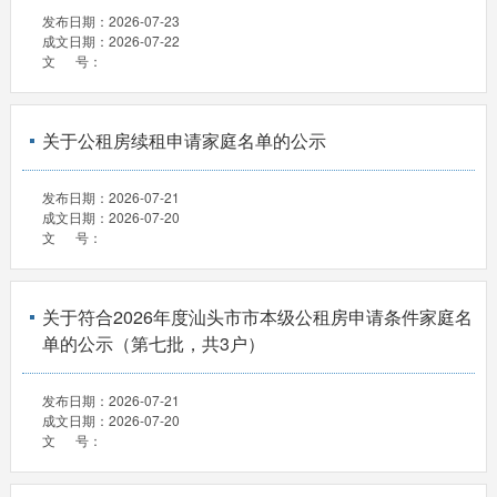
发布日期：
2026-07-23
成文日期：
2026-07-22
文 号：
关于公租房续租申请家庭名单的公示
发布日期：
2026-07-21
成文日期：
2026-07-20
文 号：
关于符合2026年度汕头市市本级公租房申请条件家庭名
单的公示（第七批，共3户）
发布日期：
2026-07-21
成文日期：
2026-07-20
文 号：