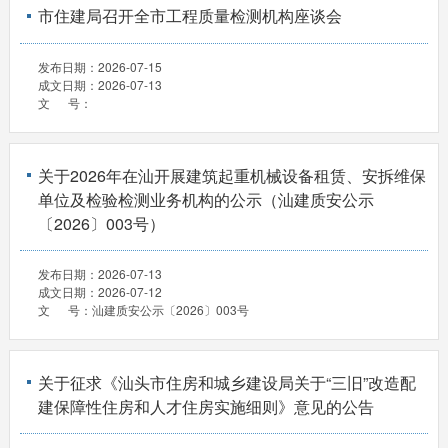
市住建局召开全市工程质量检测机构座谈会
发布日期：
2026-07-15
成文日期：
2026-07-13
文 号：
关于2026年在汕开展建筑起重机械设备租赁、安拆维保
单位及检验检测业务机构的公示（汕建质安公示
〔2026〕003号）
发布日期：
2026-07-13
成文日期：
2026-07-12
文 号：
汕建质安公示〔2026〕003号
关于征求《汕头市住房和城乡建设局关于“三旧”改造配
建保障性住房和人才住房实施细则》意见的公告