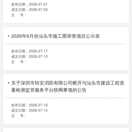
发布日期：
2026-07-21
成文日期：
2026-07-20
文 号：
2026年6月份汕头市施工图审查项目公示表
发布日期：
2026-07-17
成文日期：
2026-07-15
文 号：
关于深圳市转安消防有限公司断开与汕头市建设工程质
量检测监管服务平台联网事项的公告
发布日期：
2026-07-16
成文日期：
2026-07-14
文 号：