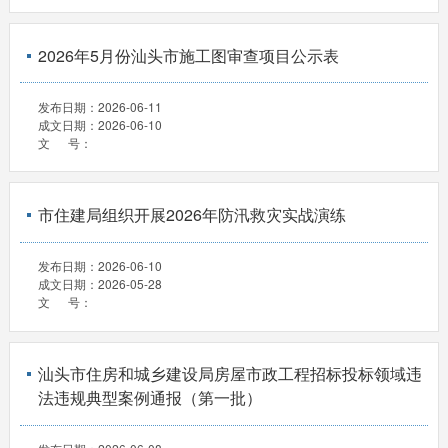
2026年5月份汕头市施工图审查项目公示表
发布日期：
2026-06-11
成文日期：
2026-06-10
文 号：
市住建局组织开展2026年防汛救灾实战演练
发布日期：
2026-06-10
成文日期：
2026-05-28
文 号：
汕头市住房和城乡建设局房屋市政工程招标投标领域违
法违规典型案例通报（第一批）