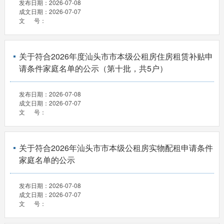
发布日期：
2026-07-08
成文日期：
2026-07-07
文 号：
关于符合2026年度汕头市市本级公租房住房租赁补贴申
请条件家庭名单的公示（第十批，共5户）
发布日期：
2026-07-08
成文日期：
2026-07-07
文 号：
关于符合2026年汕头市市本级公租房实物配租申请条件
家庭名单的公示
发布日期：
2026-07-08
成文日期：
2026-07-07
文 号：