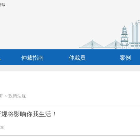
碍版
线
仲裁指南
仲裁员
案例
开
>
政策法规
新规将影响你我生活！
30