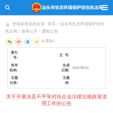
您现在所在的位置 :
首页
>
汕头市生态环境保护综合
执法局
>
政务公开
>
通知公告
分享到：
索引
文 号:
号:
发布
生成
2024-08-02
机构:
日期:
主题
主题
分类:
词:
关于开展涉及不平等对待企业法律法规政策清
理工作的公告