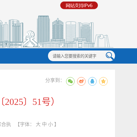
分享到：
025〕51号）
综合执
【字体：
大
中
小
】