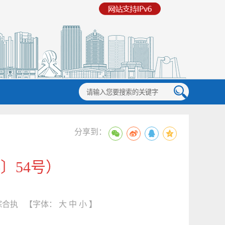
分享到：
〕54号）
综合执
【字体：
大
中
小
】