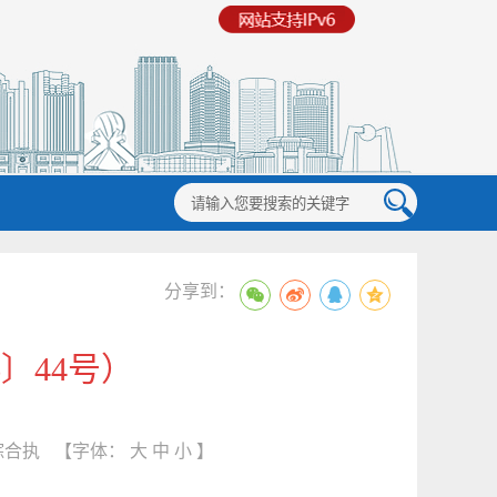
分享到：
〕44号）
综合执
【字体：
大
中
小
】