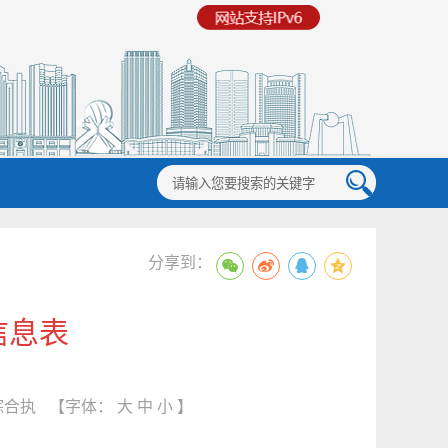
分享到：
信息表
综合执
【字体：
大
中
小
】