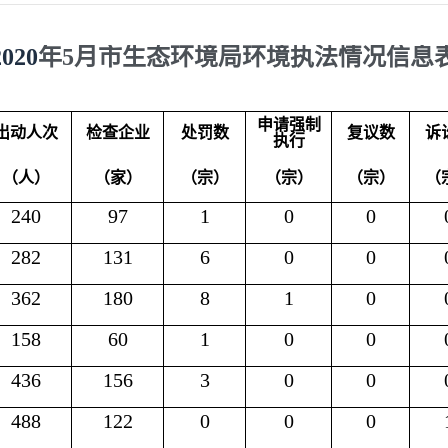
2020
年
5
月市生态环境局环境执法情况信息
申请强制
出动人次
检查企业
处罚数
复议数
诉
执行
（人）
（家）
（宗）
（宗）
（宗）
（
240
97
1
0
0
282
131
6
0
0
362
180
8
1
0
158
60
1
0
0
436
156
3
0
0
488
122
0
0
0