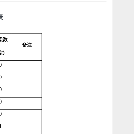
表
讼数
备注
宗）
0
0
0
0
0
1