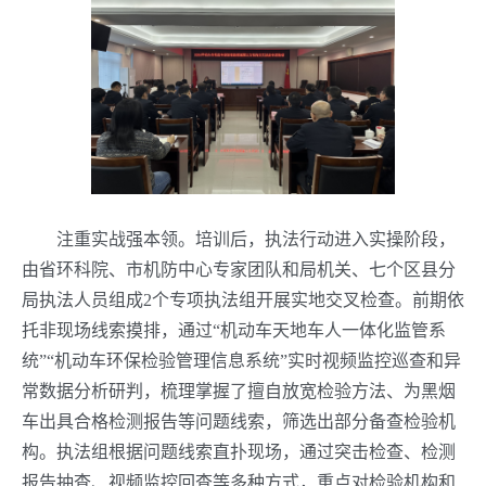
注重实战强本领。培训后，执法行动进入实操阶段，
由省环科院、市机防中心专家团队和局机关、七个区县分
局执法人员组成2个专项执法组开展实地交叉检查。前期依
托非现场线索摸排，通过“机动车天地车人一体化监管系
统”“机动车环保检验管理信息系统”实时视频监控巡查和异
常数据分析研判，梳理掌握了擅自放宽检验方法、为黑烟
车出具合格检测报告等问题线索，筛选出部分备查检验机
构。执法组根据问题线索直扑现场，通过突击检查、检测
报告抽查、视频监控回查等多种方式，重点对检验机构和