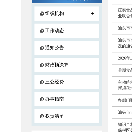
压实食
+
组织机构
业联合
汕头市
工作动态
汕头市
况的通
通知公告
202
财政预决算
暑期食
三公经费
主动统
新规落
办事指南
多部门
汕头市
权责清单
知识产
保税区