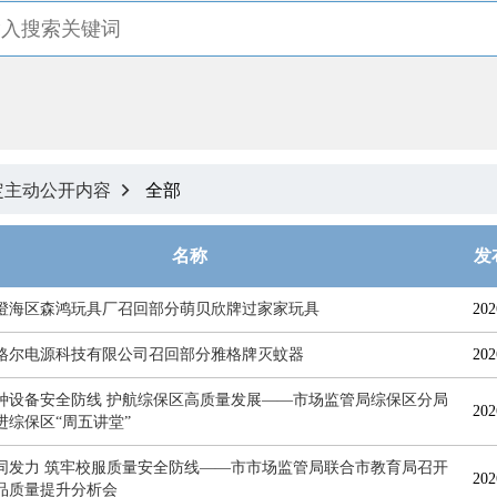
定主动公开内容
全部

名称
发
澄海区森鸿玩具厂召回部分萌贝欣牌过家家玩具
202
格尔电源科技有限公司召回部分雅格牌灭蚊器
202
种设备安全防线 护航综保区高质量发展——市场监管局综保区分局
202
进综保区“周五讲堂”
同发力 筑牢校服质量安全防线——市市场监管局联合市教育局召开
202
品质量提升分析会