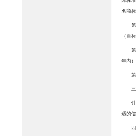
际标准
名商标
第
（自标
第
年内）
第
三
针
适的信
四