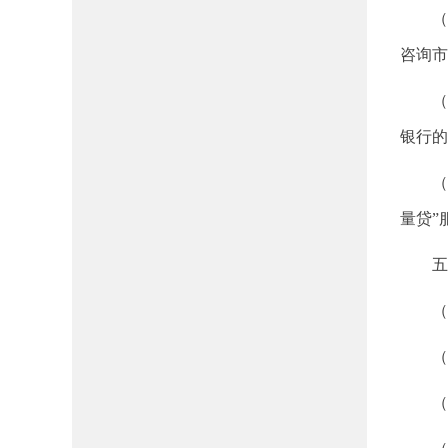
（
咨询市
（
银行的
（
量贷”
五
（
（
（