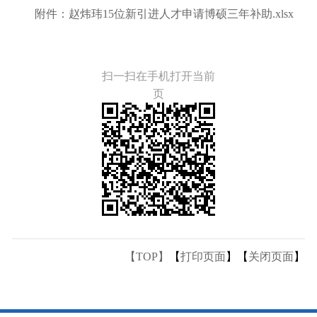
附件：
赵炜玮15位新引进人才申请博硕三年补助.xlsx
扫一扫在手机打开当前
页
【TOP】
【
打印页面
】【
关闭页面
】