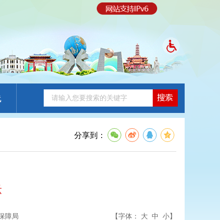
线
分享到：
示
保障局
【字体：
大
中
小
】