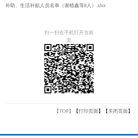
补助、生活补贴人员名单（谢植鑫等8人）.xlsx
扫一扫在手机打开当前
页
【TOP】
【
打印页面
】【
关闭页面
】