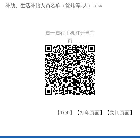
补助、生活补贴人员名单（徐炜等2人）.xlsx
扫一扫在手机打开当前
页
【TOP】
【
打印页面
】【
关闭页面
】