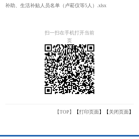
补助、生活补贴人员名单（卢菘仪等5人）.xlsx
扫一扫在手机打开当前
页
【TOP】
【
打印页面
】【
关闭页面
】