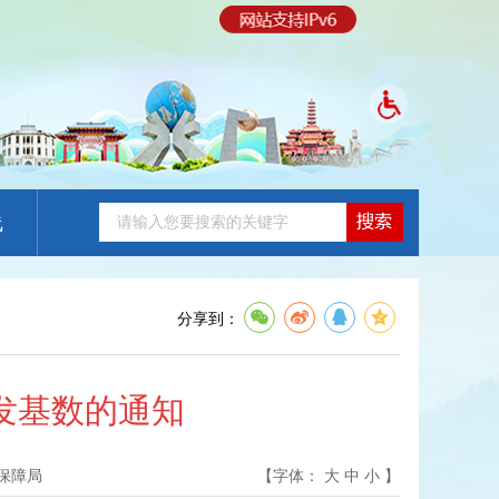
线
分享到：
发基数的通知
保障局
【字体：
大
中
小
】