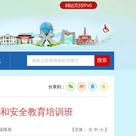
线
分享到：
规和安全教育培训班
保障局
【字体：
大
中
小
】