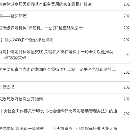
市免除城乡居民殡葬基本服务费用的实施意见》解读
202
息——蔡琛简历
202
6年度市级养老机构“双随机、一公开”检查结果公示
202
+】汕头2400多个微心愿被点亮
202
新闻】锚定目标攻坚突破 关键在人重在落实｜一论全力以赴推动
202
万工程”攻坚突破
局主要负责同志走访龙湖区金霞街道社工站、金平区光华街道社工
202
办倡议书
202
民政局政府信息公开指南
202
 中央社会工作部关于印发《社会组织评比表彰活动管理办法》的通
202
规强本领 以学促干提质效——汕头市举办2026年殡葬行业从业人员