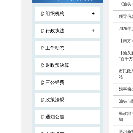
《汕头
+
组织机构
领导信
202
+
行政执法
【南方
工作动态
【汕头
“百千
财政预决算
市民政
站
三公经费
婚事简
政策法规
汕头市
民政部
通知公告
知
学习新