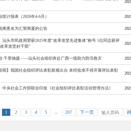
202
统计报表（2026年4-6月）
202
悦阁更名为汇荣商厦的公告
202
】汕头市民政局荣获2025年度“改革攻坚先进集体”称号 1位同志获评
202
代改革攻坚好干部”
动 千里驰援——汕头社会组织奔赴广西一线助力防汛救灾
202
新闻】我国社会组织评比表彰新规出台 未经批准不得开展评比表彰
202
、中央社会工作部联合印发《社会组织评比表彰活动管理办法》
202
...
1
2
3
4
5
207
下一页