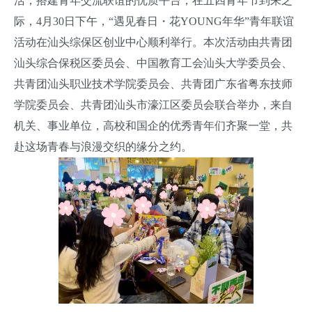
活，搭建青年交流联谊的优质平台，在五四青年节到来之
际，4月30日下午，“遇见春日・花YOUNG年华”青年联谊
活动在
汕头综保区
创业中心顺利举行。本次活动由共青团
汕头综合保税区委员会、中国教育工会汕头大学委员会、
共青团汕头职业技术学院委员会、共青团广东省粤东技师
学院委员会、共青团汕头市濠江区委员会联合举办，来自
机关、事业单位，高校和国企的优秀青年们齐聚一堂，共
赴这场青春与浪漫交织的缘分之约。