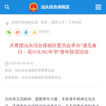
您现在所在的位置 :
首页
>
政务公开
>
工作动态
分享到：
共青团汕头综合保税区委员会举办“遇见春
日・花YOUNG年华”青年联谊活动
2026-05-04 09:01
来源：
汕头综合保税区管理委员会
发布机构：
汕头综合保税区管理委员会
为传承五四精神、凝聚青年力量，丰富青年精神文化生