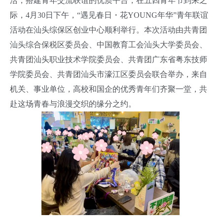
活，搭建青年交流联谊的优质平台，在五四青年节到来之
际，4月30日下午，“遇见春日・花YOUNG年华”青年联谊
活动在
汕头综保区
创业中心顺利举行。本次活动由共青团
汕头综合保税区委员会、中国教育工会汕头大学委员会、
共青团汕头职业技术学院委员会、共青团广东省粤东技师
学院委员会、共青团汕头市濠江区委员会联合举办，来自
机关、事业单位，高校和国企的优秀青年们齐聚一堂，共
赴这场青春与浪漫交织的缘分之约。