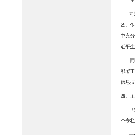
三、主
习近
效、促
中充分
近平生
同时，
部署工
信息技
四、主
《规划
个专栏
一是