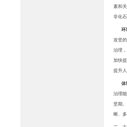
素和关
非化石
环境
攻坚的
治理，
加快提
提升人
体制
治理能
坚期。
晰、多