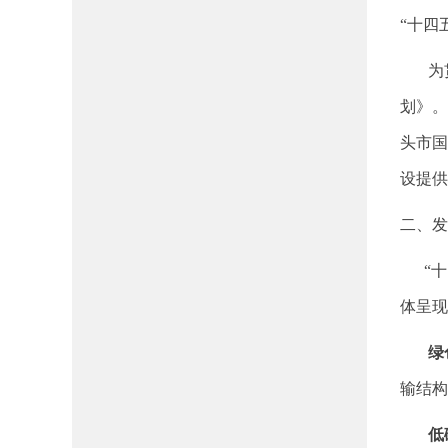
“十四
为贯
划》。
头市国
设提供
二、发
“十四
体呈现
绿色
输结构
低碳