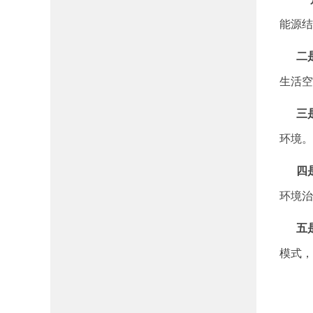
能源结
二是
生活空
三是
环境。
四是
环境治
五是
模式，