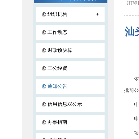
【打印
+
组织机构
汕
工作动态
财政预决算
三公经费
依照
通知公告
批前公
信用信息双公示
申请
申请
办事指南
项目