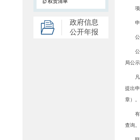
权责清单
项目
政府信息
申请
公开年报
公示日
公示
局公示
凡与
提出申
章）。
有关上
查询。
联系电