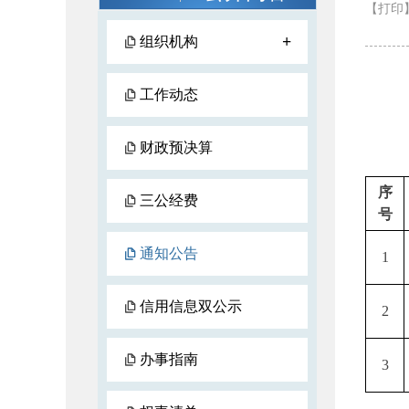
【打印
+
组织机构
工作动态
财政预决算
序
三公经费
号
通知公告
1
信用信息双公示
2
办事指南
3