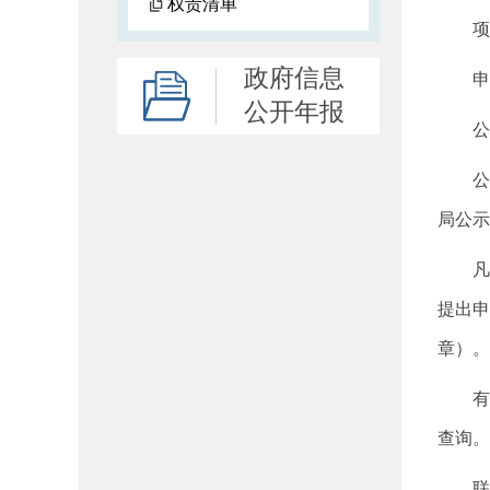
权责清单
项目
政府信息
申请
公开年报
公示日
公示
局公示
凡与
提出申
章）。
有关上
查询。
联系电