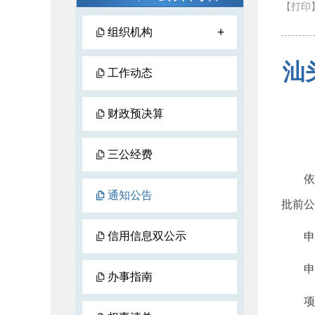
【打印
+
组织机构
汕
工作动态
财政预决算
三公经费
依照
通知公告
批前公
信用信息双公示
申请
申请
办事指南
项目